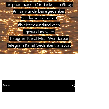
Ein paar meiner #Gedanken im #Blog
#misarwunderbar #gedanken
#gedankentransport
#bleibtgesundundwach
#gesundundwach
Telegram Kanal MisarWunderbar
Telegram Kanal Gedankentransport
Start