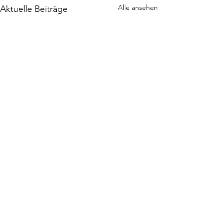
Alle ansehen
Aktuelle Beiträge
Kommentare
Unsortiert