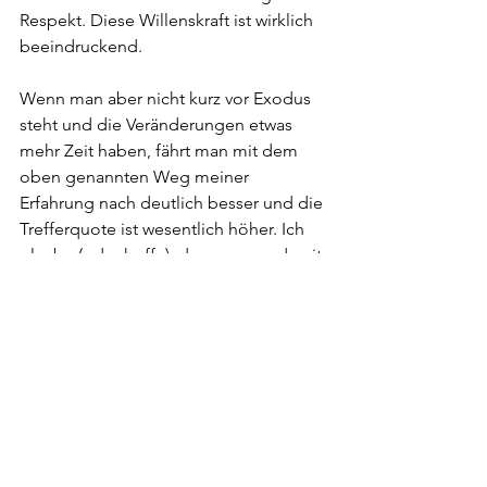
Respekt. Diese Willenskraft ist wirklich 
beeindruckend.
Wenn man aber nicht kurz vor Exodus 
steht und die Veränderungen etwas 
mehr Zeit haben, fährt man mit dem 
oben genannten Weg meiner 
Erfahrung nach deutlich besser und die 
Trefferquote ist wesentlich höher. Ich 
glaube (oder hoffe), dass man es damit 
auch schafft, mit fortschreitendem 
Alter nicht mehr und mehr in diesen 
Automatismus abzurutschen. Immer 
versuchen mal wieder etwas zu 
verändern und etwas neues anzugehen 
- das Leben IST Veränderung. Aktuell 
bin ich da auf einem halbwegs gutem 
Weg und hoffe, dass ich mir das 