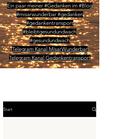
Ein paar meiner #Gedanken im #Blog
#misarwunderbar #gedanken
#gedankentransport
#bleibtgesundundwach
#gesundundwach
Telegram Kanal MisarWunderbar
Telegram Kanal Gedankentransport
Start