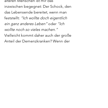
älteren Menschen ist mir das 
inzwischen begegnet: Der Schock, den 
das Lebensende bereitet, wenn man 
feststellt: 
“Ich wollte doch eigentlich 
ein ganz anderes Leben”
 oder 
“Ich 
wollte noch so vieles machen.”
Vielleicht kommt daher auch der große 
Anteil der Demenzkranken? Wenn der 
Schock über diese Fragen am Ende 
des Lebens zu groß würde, hilft sich 
der Verstand mit 
“Vergessen”
 und es 
bleiben nur die schönen Erinnerungen 
an die gute, alte Zeit. Bei dem uns 
bekannten Fall würde diese Theorie 
sehr gut passen. Ich hoffe sehr, dass 
Sie möglichst bald Frieden mit sich 
findet - wie auch immer das in ihrem 
Falle aussieht. Der einzige Trost, der 
uns bleibt: Inzwischen merkt sie bei 