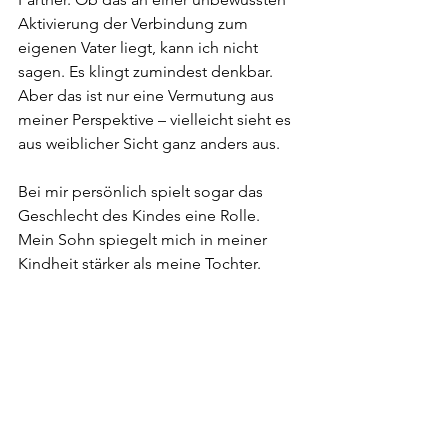
Aktivierung der Verbindung zum 
eigenen Vater liegt, kann ich nicht 
sagen. Es klingt zumindest denkbar.
Aber das ist nur eine Vermutung aus 
meiner Perspektive – vielleicht sieht es 
aus weiblicher Sicht ganz anders aus.
Bei mir persönlich spielt sogar das 
Geschlecht des Kindes eine Rolle. 
Mein Sohn spiegelt mich in meiner 
Kindheit stärker als meine Tochter. 
Vielleicht liegt das aber auch daran, 
dass er der Erstgeborene ist – ich weiß 
es nicht sicher.
Auf jeden Fall ist Elternwerden der 
Beginn eines Weges, den man sich 
vorher gar nicht ausmalen kann. 