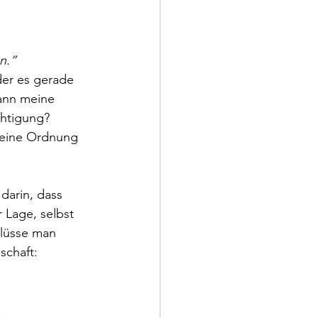
n.”
der es gerade 
ann meine 
chtigung?
r eine Ordnung 
darin, dass 
 Lage, selbst 
hlüsse man 
schaft:
.