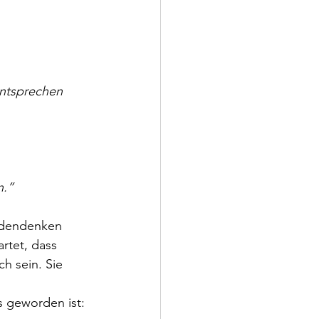
ntsprechen 
n.”
ladendenken 
rtet, dass 
h sein. Sie 
 geworden ist: