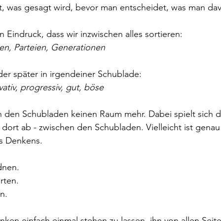
t, was gesagt wird, bevor man entscheidet, was man dav
 Eindruck, dass wir inzwischen alles sortieren:
n, Parteien, Generationen
oder später in irgendeiner Schublade:
vativ, progressiv, gut, böse
n den Schubladen keinen Raum mehr. Dabei spielt sich d
 dort ab - zwischen den Schubladen. Vielleicht ist genau
es Denkens.
dnen.
rten.
n.
en einfach einmal stehen zu lassen, ihn von allen Seite