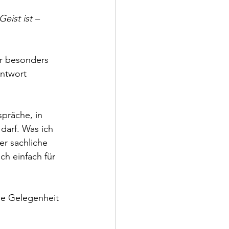
eist ist – 
er besonders 
Antwort 
präche, in 
arf. Was ich 
er sachliche 
h einfach für 
ie Gelegenheit 