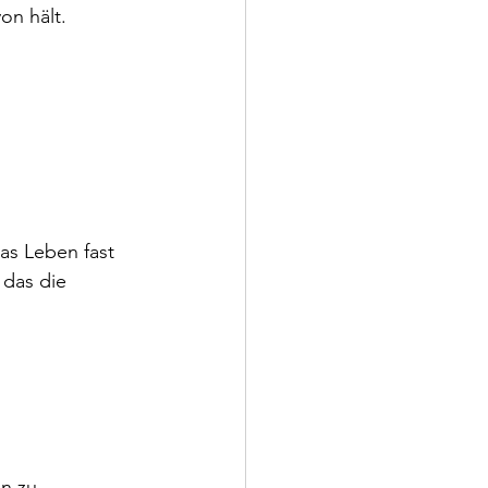
on hält.
as Leben fast 
 das die 
n zu 