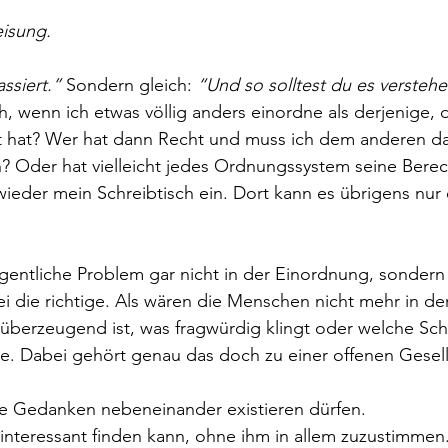
isung.
assiert.”
 Sondern gleich: 
“Und so solltest du es verstehe
ch, wenn ich etwas völlig anders einordne als derjenige, 
t hat? Wer hat dann Recht und muss ich dem anderen d
 Oder hat vielleicht jedes Ordnungssystem seine Bere
 wieder mein Schreibtisch ein. Dort kann es übrigens nu
eigentliche Problem gar nicht in der Einordnung, sondern 
ei die richtige. Als wären die Menschen nicht mehr in der
 überzeugend ist, was fragwürdig klingt oder welche Sc
e. Dabei gehört genau das doch zu einer offenen Gesell
he Gedanken nebeneinander existieren dürfen.
nteressant finden kann, ohne ihm in allem zuzustimmen